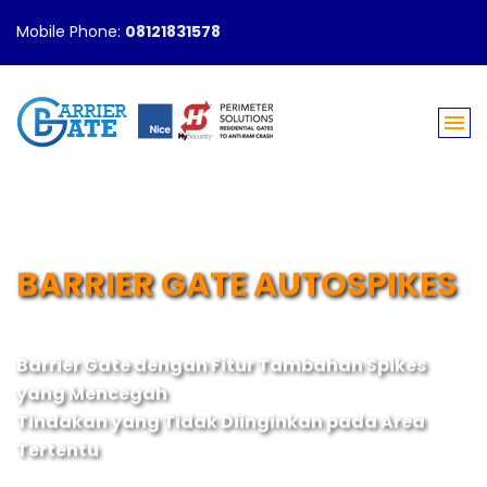
Mobile Phone:
08121831578
BARRIER GATE AUTOSPIKES
Barrier Gate dengan Fitur Tambahan Spikes
yang Mencegah
Tindakan yang Tidak Diinginkan pada Area
Tertentu