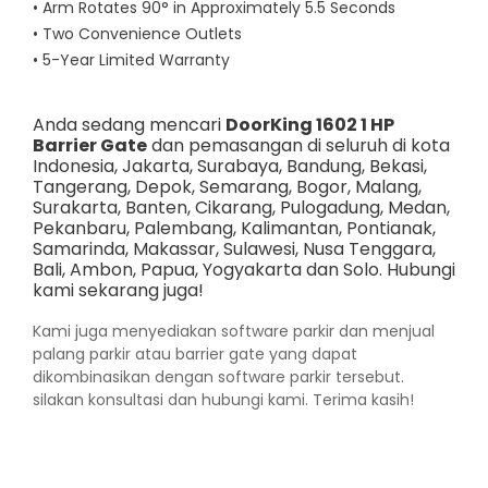
• Arm Rotates 90° in Approximately 5.5 Seconds
• Two Convenience Outlets
• 5-Year Limited Warranty
Anda sedang mencari
DoorKing 1602 1 HP
Barrier Gate
dan pemasangan di seluruh di kota
Indonesia,
Jakarta
,
Surabaya
,
Bandung
,
Bekasi
,
Tangerang
,
Depok
,
Semarang
,
Bogor
,
Malang
,
Surakarta
,
Banten
,
Cikarang
,
Pulogadung
,
Medan
,
Pekanbaru
,
Palembang
,
Kalimantan
,
Pontianak
,
Samarinda
,
Makassar
,
Sulawesi
,
Nusa Tenggara
,
Bali
,
Ambon
,
Papua
,
Yogyakarta
dan
Solo
. Hubungi
kami sekarang juga!
Kami juga menyediakan
software parkir
dan menjual
palang parkir atau barrier gate yang dapat
dikombinasikan dengan software parkir tersebut.
silakan konsultasi dan hubungi kami. Terima kasih!